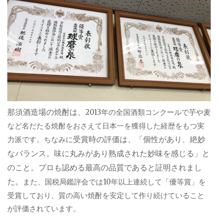
那須酒造場の焼酎は、
2013年の全国酒類コンクールで
芋や麦
など名だたる焼酎をおさえて日本一を獲得した経歴をもつ実
受賞時の評価は、「個性があり、絶妙
力派です。ちなみに
なバランス。味に丸みがあり熟成された妙味を感じる」と
のこと。プロも認める最高の品質であると証明されまし
た。
また、国税局鑑評会では10年以上連続して「優等賞」を
受賞しており、質の高い焼酎を安定して作り続けていること
が評価されています。