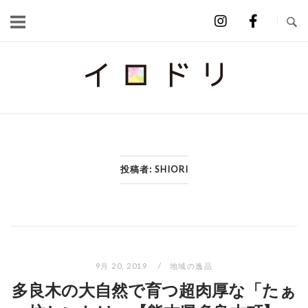
Skip
to
content
Home
投稿者:
SHIORI
9月 20, 2019
地域の逸品
多良木の大自然で育つ超肉厚な「たぁ