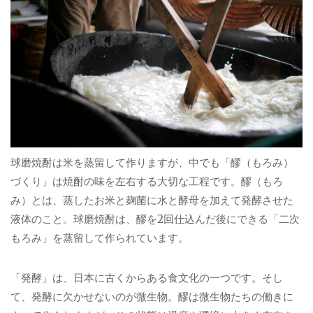
球磨焼酎は米を蒸留して作りますが、中でも「醪（もろみ）
づくり」は焼酎の味を左右する大切な工程です。醪（もろ
み）とは、蒸したお米と麹菌に水と酵母を加えて発酵させた
液体のこと。球磨焼酎は、醪を2回仕込んだ後にできる「二次
もろみ」を蒸留して作られています。
「発酵」は、日本に古くからある食文化の一つです。そし
て、発酵に欠かせないのが微生物。醪は微生物たちの働きに