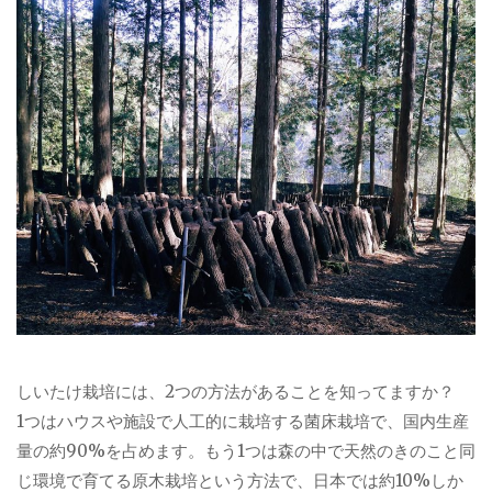
しいたけ栽培には、2つの方法があることを知ってますか？
1つはハウスや施設で人工的に栽培する菌床栽培で、国内生産
量の約90%を占めます。もう1つは森の中で天然のきのこと同
じ環境で育てる原木栽培という方法で、日本では約10%しか